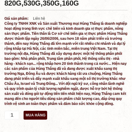
820G,530G,350G,160G
Giá sản phẩm:
Liên hệ
Công ty TNHH XNK và Sản xuất Thương mại Hùng Thắng là doanh nghiệp
hoạt động trong lĩnh vực chế biến và kinh doanh gia vị thực phẩm, nông
sản thực phẩm. Tiền thân là Cơ sở chế biến gia vị thực phẩm Hùng Thắng
được thành lập ngày 26/06/2006, sau hơn 18 năm phát triển và trưởng
thành, đến nay Hùng Thắng đã lớn mạnh với rất nhiều chi nhánh và đại lý
rộng khắp tại Hà Nội, các tỉnh miền bắc, miền trung Việt Nam. Tại thị
trường nội địa, Hùng Thắng đã xây dựng được một hệ thống phân phối
bao gồm: Nhà phân phối, Trung tâm phân phối, Hệ thống siêu thị - nhà
hàng - khách sạn... rộng khắp hơn 20 tỉnh thành trong cả nước... Hiện nay
các sản phẩm của Hùng Thắng đã và đang được xuất khẩu sang thị
trường Nga, Đông Âu và được khách hàng rất ưa chuộng, Hùng Thắng
đang phát triển và đẩy mạnh xuất khẩu sang một số thị trường khác như
Châu Âu, Israel và Trung Đông... Với đội ngũ kỹ sư, công nhân lành nghề
và quy trình quản lý chất lượng nghiêm ngặt, được hỗ trợ bởi hệ thống
sản xuất và đóng gói tự động tiên tiến nhất hiện nay, Hùng Thắng cam kết
mang đến cho người tiêu dùng sản phẩm chất lượng cao, đáp ứng quy
trình vệ sinh an toàn thực phẩm và đảm bảo sức khỏe cộng đồng.
MUA HÀNG