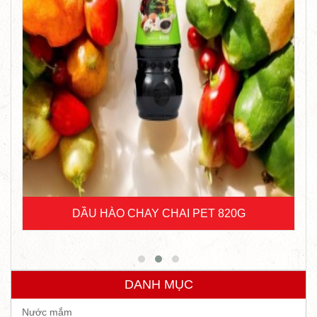
DẦU HÀO CHAY CHAI PET 820G
DANH MỤC
Nước mắm